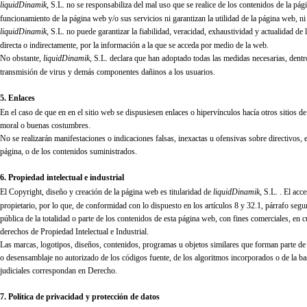
liquidDinamik
, S.L.
no se responsabiliza del mal uso que se realice de los contenidos de la pág
funcionamiento de la página web y/o sus servicios ni garantizan la utilidad de la página web, 
liquidDinamik
, S.L.
no puede garantizar la fiabilidad, veracidad, exhaustividad y actualidad de 
directa o indirectamente, por la información a la que se acceda por medio de la web.
No obstante,
liquidDinamik
, S.L.
declara que han adoptado todas las medidas necesarias, dentro 
transmisión de virus y demás componentes dañinos a los usuarios.
5. Enlaces
En el caso de que en en el sitio web se dispusiesen enlaces o hipervínculos hacía otros sitios de
moral o buenas costumbres.
No se realizarán manifestaciones o indicaciones falsas, inexactas u ofensivas sobre directivos,
página, o de los contenidos suministrados.
6. Propiedad intelectual e industrial
El Copyright, diseño y creación de la página web es titularidad de
liquidDinamik
, S.L.
. El acc
propietario, por lo que, de conformidad con lo dispuesto en los artículos 8 y 32.1, párrafo se
pública de la totalidad o parte de los contenidos de esta página web, con fines comerciales, e
derechos de Propiedad Intelectual e Industrial.
Las marcas, logotipos, diseños, contenidos, programas u objetos similares que forman parte de es
o desensamblaje no autorizado de los códigos fuente, de los algoritmos incorporados o de la base
judiciales correspondan en Derecho.
7. Política de privacidad y protección de datos