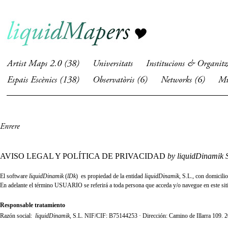
Artist Maps 2.0 (38)
Universitats
Institucions & Organitz
Espais Escènics (138)
Observatòris (6)
Networks (6)
Mu
Enrere
AVISO LEGAL Y POLÍTICA DE PRIVACIDAD
by liquidDinamik 
El software
liquidDinamik
(
lDk
) es propiedad de la entidad
liquidDinamik
, S.L., con domicili
En adelante el término USUARIO se referirá a toda persona que acceda y/o navegue en este sitio 
Responsable tratamiento
Razón social:
liquidDinamik
, S.L.
NIF/CIF: B75144253 · Dirección: Camino de Illarra 109. 2