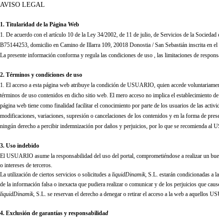
AVISO LEGAL
1. Titularidad de la Página Web
1. De acuerdo con el artículo 10 de la Ley 34/2002, de 11 de julio, de Servicios de la Sociedad
B75144253, domicilio en Camino de Illarra 109, 20018 Donostia / San Sebastián inscrita en el
La presente información conforma y regula las condiciones de uso , las limitaciones de respon
2. Términos y condiciones de uso
1. El acceso a esta página web atribuye la condición de USUARIO, quien accede voluntariamente
términos de uso contenidos en dicho sitio web. El mero acceso no implica el establecimiento
página web tiene como finalidad facilitar el conocimiento por parte de los usuarios de las activ
modificaciones, variaciones, supresión o cancelaciones de los contenidos y en la forma de prese
ningún derecho a percibir indemnización por daños y perjuicios, por lo que se recomienda a
3. Uso indebido
El USUARIO asume la responsabilidad del uso del portal, comprometiéndose a realizar un buen us
o intereses de terceros.
La utilización de ciertos servicios o solicitudes a
liquidDinamik
, S.L.
estarán condicionadas a 
de la información falsa o inexacta que pudiera realizar o comunicar y de los perjuicios que cau
liquidDinamik
, S.L.
se reservan el derecho a denegar o retirar el acceso a la web a aquellos 
4. Exclusión de garantías y responsabilida
d